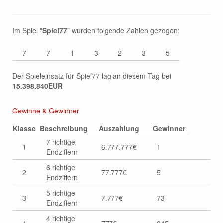
Im Spiel "
Spiel77
" wurden folgende Zahlen gezogen:
7
7
1
3
2
3
5
Der Spieleinsatz für Spiel77 lag an diesem Tag bei
15.398.840EUR
Gewinne & Gewinner
Klasse
Beschreibung
Auszahlung
Gewinner
7 richtige
1
6.777.777€
1
Endziffern
6 richtige
2
77.777€
5
Endziffern
5 richtige
3
7.777€
73
Endziffern
4 richtige