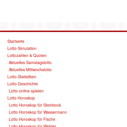
Startseite
Lotto-Simulation
Lottozahlen & Quoten
Aktuelles Samstagslotto
Aktuelles Mittwochslotto
Lotto-Statistiken
Lotto-Geschichte
Lotto online spielen
Lotto Horoskop
Lotto Horoskop für Steinbock
Lotto Horoskop für Wassermann
Lotto Horoskop für Fische
Lotto Horoskop für Widder