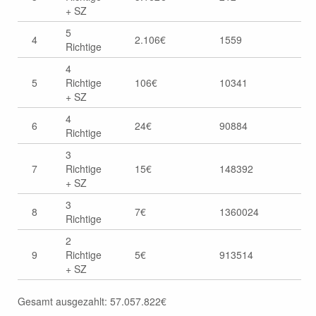
+ SZ
Lotto Horoskop für Skorpion
5
4
2.106€
1559
Lotto Horoskop für Schütze
Richtige
4
5
Richtige
106€
10341
+ SZ
4
6
24€
90884
Richtige
3
7
Richtige
15€
148392
+ SZ
3
8
7€
1360024
Richtige
2
9
Richtige
5€
913514
+ SZ
Gesamt ausgezahlt: 57.057.822€