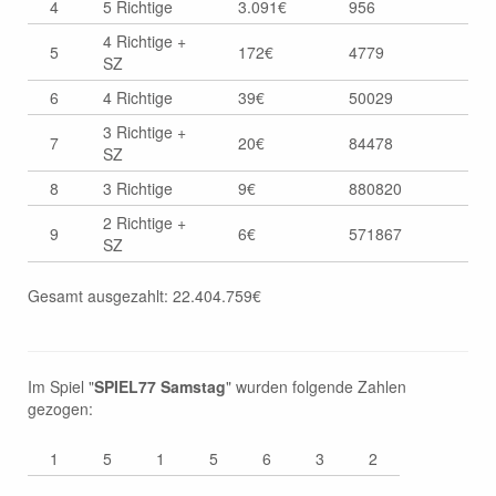
4
5 Richtige
3.091€
956
Lotto Horoskop für Skorpion
4 Richtige +
5
172€
4779
SZ
Lotto Horoskop für Schütze
6
4 Richtige
39€
50029
3 Richtige +
7
20€
84478
SZ
8
3 Richtige
9€
880820
2 Richtige +
9
6€
571867
SZ
Gesamt ausgezahlt: 22.404.759€
Im Spiel "
SPIEL77 Samstag
" wurden folgende Zahlen
gezogen:
1
5
1
5
6
3
2