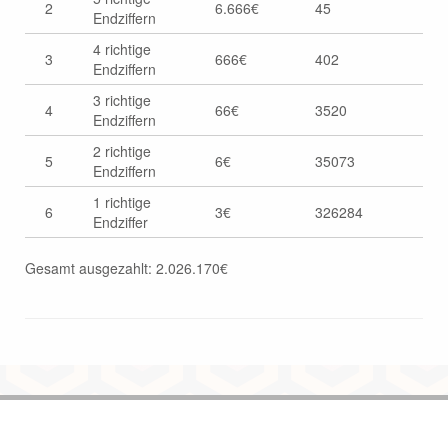
2
6.666€
45
Endziffern
4 richtige
3
666€
402
Endziffern
3 richtige
4
66€
3520
Endziffern
2 richtige
5
6€
35073
Endziffern
1 richtige
6
3€
326284
Endziffer
Gesamt ausgezahlt: 2.026.170€