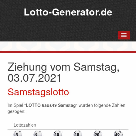
Lotto-Generator.de
STARTSEITE
LOTTO-SIMULATION
Ziehung vom Samstag,
LOTTOZAHLEN & QUOTEN
03.07.2021
Aktuelles Samstagslotto
Samstagslotto
Aktuelles Mittwochslotto
LOTTO-STATISTIKEN
Im Spiel "
LOTTO 6aus49 Samstag
" wurden folgende Zahlen
gezogen:
LOTTO-GESCHICHTE
Lottozahlen
Lotto online spielen