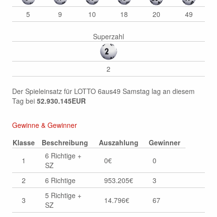
LOTTO HOROSKOP
5
9
10
18
20
49
Lotto Horoskop für Steinbock
Superzahl
Lotto Horoskop für Wassermann
2
Lotto Horoskop für Fische
Lotto Horoskop für Widder
Der Spieleinsatz für LOTTO 6aus49 Samstag lag an diesem
Tag bei
52.930.145EUR
Lotto Horoskop für Stier
Gewinne & Gewinner
Lotto Horoskop für Zwillinge
Klasse
Beschreibung
Auszahlung
Gewinner
Lotto Horoskop für Krebs
6 Richtige +
1
0€
0
SZ
Lotto Horoskop für Löwe
2
6 Richtige
953.205€
3
Lotto Horoskop für Jungfrau
5 Richtige +
3
14.796€
67
SZ
Lotto Horoskop für Waage