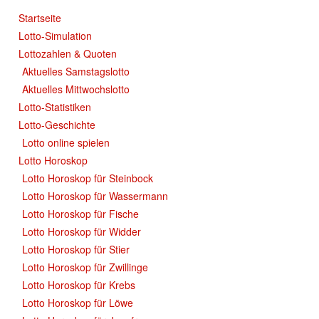
Startseite
Lotto-Simulation
Lottozahlen & Quoten
Aktuelles Samstagslotto
Aktuelles Mittwochslotto
Lotto-Statistiken
Lotto-Geschichte
Lotto online spielen
Lotto Horoskop
Lotto Horoskop für Steinbock
Lotto Horoskop für Wassermann
Lotto Horoskop für Fische
Lotto Horoskop für Widder
Lotto Horoskop für Stier
Lotto Horoskop für Zwillinge
Lotto Horoskop für Krebs
Lotto Horoskop für Löwe