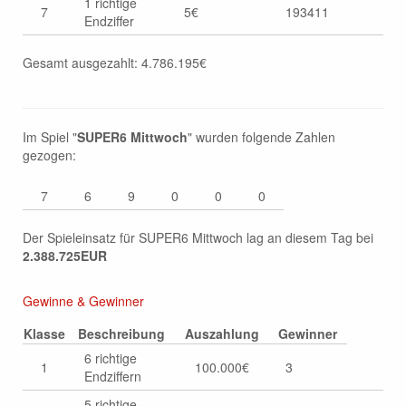
1 richtige
7
5€
193411
Endziffer
Gesamt ausgezahlt: 4.786.195€
Im Spiel "
SUPER6 Mittwoch
" wurden folgende Zahlen
gezogen:
7
6
9
0
0
0
Der Spieleinsatz für SUPER6 Mittwoch lag an diesem Tag bei
2.388.725EUR
Gewinne & Gewinner
Klasse
Beschreibung
Auszahlung
Gewinner
6 richtige
1
100.000€
3
Endziffern
5 richtige