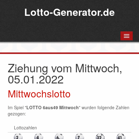
Lotto-Generator.de
STARTSEITE
LOTTO-SIMULATION
Ziehung vom Mittwoch,
LOTTOZAHLEN & QUOTEN
05.01.2022
Aktuelles Samstagslotto
Mittwochslotto
Aktuelles Mittwochslotto
LOTTO-STATISTIKEN
Im Spiel "
LOTTO 6aus49 Mittwoch
" wurden folgende Zahlen
gezogen:
LOTTO-GESCHICHTE
Lottozahlen
Lotto online spielen