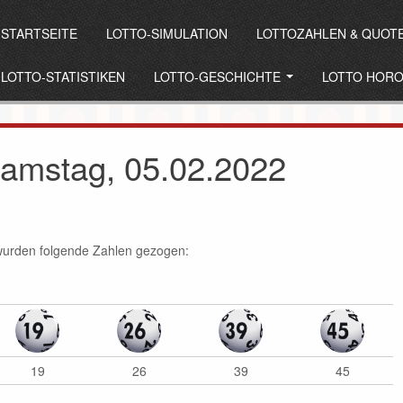
STARTSEITE
LOTTO-SIMULATION
LOTTOZAHLEN & QUOT
LOTTO-STATISTIKEN
LOTTO-GESCHICHTE
LOTTO HOR
amstag, 05.02.2022
wurden folgende Zahlen gezogen:
19
26
39
45