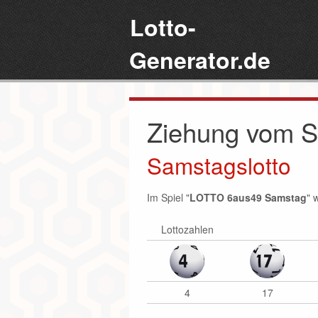
Lotto-
Generator.de
Ziehung vom S
Samstagslotto
Im Spiel "
LOTTO 6aus49 Samstag
" 
Lottozahlen
4
17