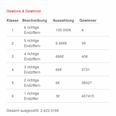
Gewinne & Gewinner
Klasse
Beschreibung
Auszahlung
Gewinner
6 richtige
1
100.000€
4
Endziffern
5 richtige
2
6.666€
39
Endziffern
4 richtige
3
666€
406
Endziffern
3 richtige
4
66€
3731
Endziffern
2 richtige
5
6€
38027
Endziffern
1 richtige
6
3€
407415
Endziffer
Gesamt ausgezahlt: 2.423.316€