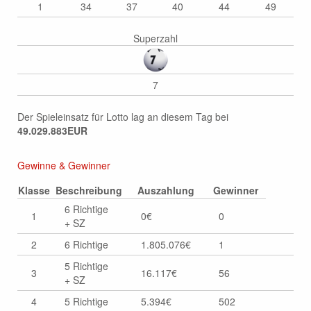
1
34
37
40
44
49
LOTTO HOROSKOP
Superzahl
Lotto Horoskop für Steinbock
Lotto Horoskop für Wassermann
7
Lotto Horoskop für Fische
Der Spieleinsatz für Lotto lag an diesem Tag bei
Lotto Horoskop für Widder
49.029.883EUR
Lotto Horoskop für Stier
Gewinne & Gewinner
Lotto Horoskop für Zwillinge
Klasse
Beschreibung
Auszahlung
Gewinner
6 Richtige
Lotto Horoskop für Krebs
1
0€
0
+ SZ
Lotto Horoskop für Löwe
2
6 Richtige
1.805.076€
1
5 Richtige
Lotto Horoskop für Jungfrau
3
16.117€
56
+ SZ
Lotto Horoskop für Waage
4
5 Richtige
5.394€
502