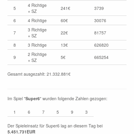
4 Richtige
Lotto Horoskop für Skorpion
5
241€
3739
+ SZ
Lotto Horoskop für Schütze
6
4 Richtige
60€
30076
3 Richtige
7
22€
81757
+ SZ
8
3 Richtige
13€
626820
2 Richtige
9
5€
665254
+ SZ
Gesamt ausgezahlt: 21.332.881€
Im Spiel "
Super6
" wurden folgende Zahlen gezogen:
1
6
7
5
9
3
Der Spieleinsatz für Super6 lag an diesem Tag bei
5.451.731EUR