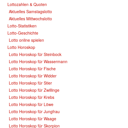
Lottozahlen & Quoten
Aktuelles Samstagslotto
Aktuelles Mittwochslotto
Lotto-Statistiken
Lotto-Geschichte
Lotto online spielen
Lotto Horoskop
Lotto Horoskop für Steinbock
Lotto Horoskop für Wassermann
Lotto Horoskop für Fische
Lotto Horoskop für Widder
Lotto Horoskop für Stier
Lotto Horoskop für Zwillinge
Lotto Horoskop für Krebs
Lotto Horoskop für Löwe
Lotto Horoskop für Jungfrau
Lotto Horoskop für Waage
Lotto Horoskop für Skorpion