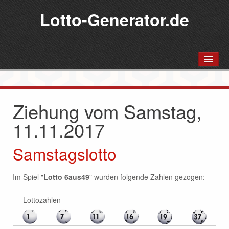
Lotto-Generator.de
STARTSEITE
LOTTO-SIMULATION
Ziehung vom Samstag,
LOTTOZAHLEN & QUOTEN
11.11.2017
Aktuelles Samstagslotto
Samstagslotto
Aktuelles Mittwochslotto
LOTTO-STATISTIKEN
Im Spiel "
Lotto 6aus49
" wurden folgende Zahlen gezogen:
LOTTO-GESCHICHTE
Lottozahlen
Lotto online spielen