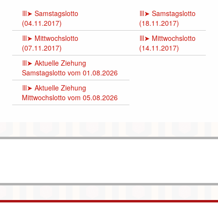
lll➤ Samstagslotto
lll➤ Samstagslotto
(04.11.2017)
(18.11.2017)
lll➤ Mittwochslotto
lll➤ Mittwochslotto
(07.11.2017)
(14.11.2017)
lll➤ Aktuelle Ziehung
Samstagslotto vom 01.08.2026
lll➤ Aktuelle Ziehung
Mittwochslotto vom 05.08.2026