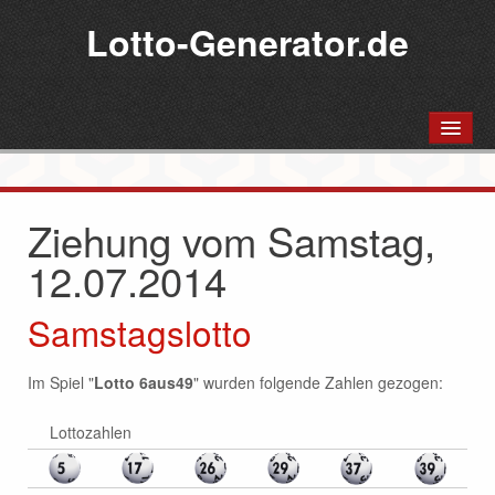
Lotto-Generator.de
STARTSEITE
LOTTO-SIMULATION
Ziehung vom Samstag,
LOTTOZAHLEN & QUOTEN
12.07.2014
Aktuelles Samstagslotto
Samstagslotto
Aktuelles Mittwochslotto
LOTTO-STATISTIKEN
Im Spiel "
Lotto 6aus49
" wurden folgende Zahlen gezogen:
LOTTO-GESCHICHTE
Lottozahlen
Lotto online spielen