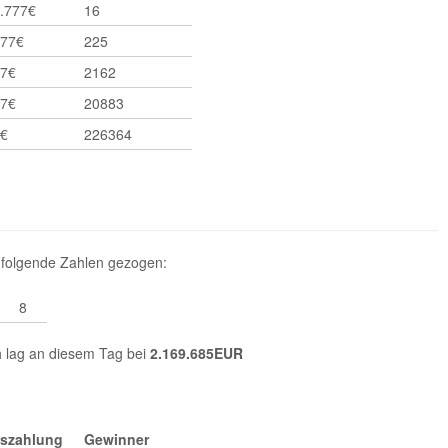
.777€
16
77€
225
7€
2162
7€
20883
€
226364
 folgende Zahlen gezogen:
8
h lag an diesem Tag bei
2.169.685EUR
szahlung
Gewinner