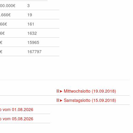
00.000€
3
.666€
19
66€
161
6€
1632
€
15965
€
167797
lll➤ Mittwochslotto (19.09.2018)
lll➤ Samstagslotto (15.09.2018)
to vom 01.08.2026
tto vom 05.08.2026