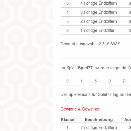
3
4 richtige Endziffern
6
4
3 richtige Endziffern
6
5
2 richtige Endziffern
6
6
1 richtige Endziffer
3
Gesamt ausgezahlt: 2.519.898€
Im Spiel "
Spiel77
" wurden folgende Z
9
1
5
3
7
Der Spieleinsatz für Spiel77 lag an d
Gewinne & Gewinner
Klasse
Beschreibung
Au
1
7 richtige Endziffern
0