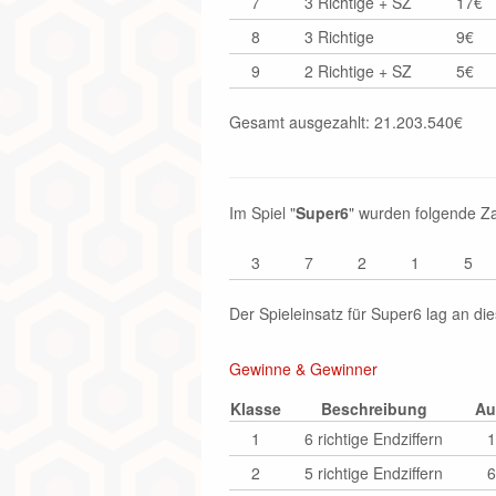
7
3 Richtige + SZ
17€
8
3 Richtige
9€
9
2 Richtige + SZ
5€
Gesamt ausgezahlt: 21.203.540€
Im Spiel "
Super6
" wurden folgende Z
3
7
2
1
5
Der Spieleinsatz für Super6 lag an d
Gewinne & Gewinner
Klasse
Beschreibung
Au
1
6 richtige Endziffern
1
2
5 richtige Endziffern
6