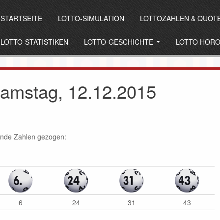
STARTSEITE
LOTTO-SIMULATION
LOTTOZAHLEN & QUOT
LOTTO-STATISTIKEN
LOTTO-GESCHICHTE
LOTTO HOR
amstag, 12.12.2015
ende Zahlen gezogen:
6
24
31
43