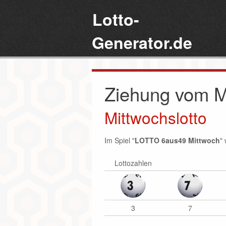
Lotto-
Generator.de
Ziehung vom M
Mittwochslotto
Im Spiel "
LOTTO 6aus49 Mittwoch
"
Lottozahlen
3
7