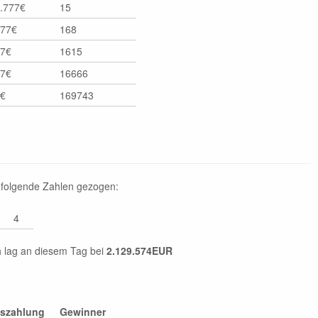
.777€
15
77€
168
7€
1615
7€
16666
€
169743
 folgende Zahlen gezogen:
4
h lag an diesem Tag bei
2.129.574EUR
szahlung
Gewinner