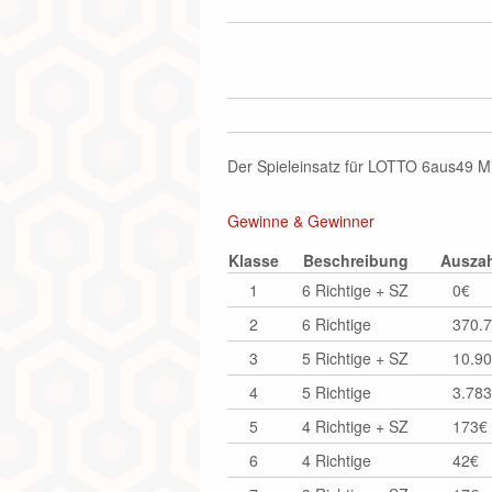
Der Spieleinsatz für LOTTO 6aus49 M
Gewinne & Gewinner
Klasse
Beschreibung
Ausza
1
6 Richtige + SZ
0€
2
6 Richtige
370.
3
5 Richtige + SZ
10.9
4
5 Richtige
3.78
5
4 Richtige + SZ
173€
6
4 Richtige
42€