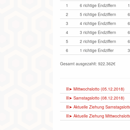
1
6 richtige Endziffern
1
2
5 richtige Endziffern
6
3
4 richtige Endziffern
6
4
3 richtige Endziffern
6
5
2 richtige Endziffern
6
6
1 richtige Endziffer
3
Gesamt ausgezahlt: 922.362€
lll➤ Mittwochslotto (05.12.2018)
lll➤ Samstagslotto (08.12.2018)
lll➤ Aktuelle Ziehung Samstagslot
lll➤ Aktuelle Ziehung Mittwochslo