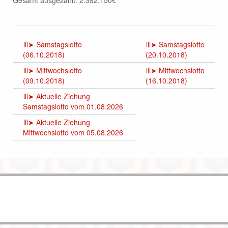
Gesamt ausgezahlt: 2.382.150€
lll➤ Samstagslotto
lll➤ Samstagslotto
(06.10.2018)
(20.10.2018)
lll➤ Mittwochslotto
lll➤ Mittwochslotto
(09.10.2018)
(16.10.2018)
lll➤ Aktuelle Ziehung
Samstagslotto vom 01.08.2026
lll➤ Aktuelle Ziehung
Mittwochslotto vom 05.08.2026