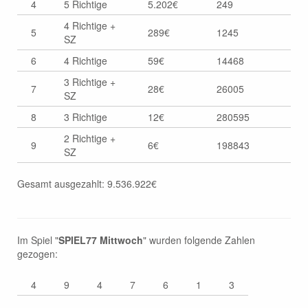
4
5 Richtige
5.202€
249
Lotto Horoskop für Skorpion
4 Richtige +
5
289€
1245
SZ
Lotto Horoskop für Schütze
6
4 Richtige
59€
14468
3 Richtige +
7
28€
26005
SZ
8
3 Richtige
12€
280595
2 Richtige +
9
6€
198843
SZ
Gesamt ausgezahlt: 9.536.922€
Im Spiel "
SPIEL77 Mittwoch
" wurden folgende Zahlen
gezogen:
4
9
4
7
6
1
3