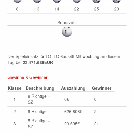
LOTTO HOROSKOP
8
13
14
22
25
29
Lotto Horoskop für Steinbock
Superzahl
Lotto Horoskop für Wassermann
1
Lotto Horoskop für Fische
Lotto Horoskop für Widder
Der Spieleinsatz für LOTTO 6aus49 Mittwoch lag an diesem
Tag bei
22.471.686EUR
Lotto Horoskop für Stier
Gewinne & Gewinner
Lotto Horoskop für Zwillinge
Klasse
Beschreibung
Auszahlung
Gewinner
Lotto Horoskop für Krebs
6 Richtige +
1
0€
0
SZ
Lotto Horoskop für Löwe
2
6 Richtige
626.806€
2
Lotto Horoskop für Jungfrau
5 Richtige +
3
20.695€
21
SZ
Lotto Horoskop für Waage