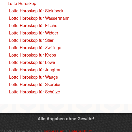
Lotto Horoskop
Lotto Horoskop für Steinbock
Lotto Horoskop für Wassermann
Lotto Horoskop für Fische
Lotto Horoskop für Widder
Lotto Horoskop für Stier
Lotto Horoskop für Zwillinge
Lotto Horoskop für Krebs
Lotto Horoskop für Löwe
Lotto Horoskop für Jungfrau
Lotto Horoskop für Waage
Lotto Horoskop für Skorpion
Lotto Horoskop für Schütze
Alle Angaben ohne Gewähr!
© Lotto-Generator.de |
Impressum
|
Datenschutz