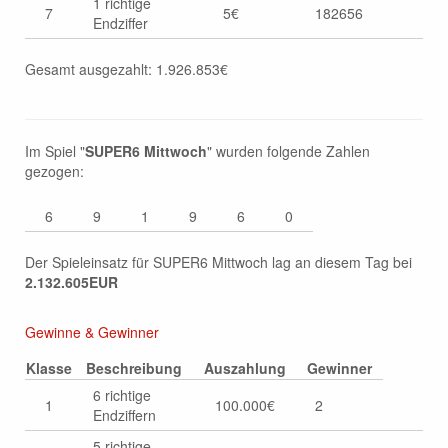
1 richtige
7
5€
182656
Endziffer
Gesamt ausgezahlt: 1.926.853€
Im Spiel "
SUPER6 Mittwoch
" wurden folgende Zahlen
gezogen:
6
9
1
9
6
0
Der Spieleinsatz für SUPER6 Mittwoch lag an diesem Tag bei
2.132.605EUR
Gewinne & Gewinner
Klasse
Beschreibung
Auszahlung
Gewinner
6 richtige
1
100.000€
2
Endziffern
5 richtige