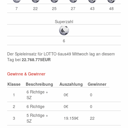
LOTTO HOROSKOP
7
22
25
27
43
48
Lotto Horoskop für Steinbock
Superzahl
Lotto Horoskop für Wassermann
6
Lotto Horoskop für Fische
Lotto Horoskop für Widder
Der Spieleinsatz für LOTTO 6aus49 Mittwoch lag an diesem
Tag bei
22.768.775EUR
Lotto Horoskop für Stier
Gewinne & Gewinner
Lotto Horoskop für Zwillinge
Klasse
Beschreibung
Auszahlung
Gewinner
Lotto Horoskop für Krebs
6 Richtige +
1
0€
0
SZ
Lotto Horoskop für Löwe
2
6 Richtige
0€
0
Lotto Horoskop für Jungfrau
5 Richtige +
3
19.159€
22
SZ
Lotto Horoskop für Waage