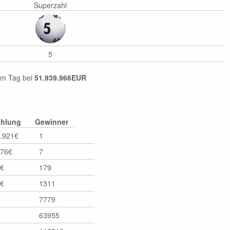
Superzahl
5
sem Tag bei
51.939.966EUR
hlung
Gewinner
.921€
1
776€
7
7€
179
1€
1311
7779
63955