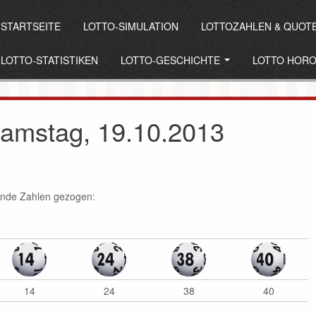
STARTSEITE
LOTTO-SIMULATION
LOTTOZAHLEN & QUOT
LOTTO-STATISTIKEN
LOTTO-GESCHICHTE
LOTTO HOR
amstag, 19.10.2013
ende Zahlen gezogen:
14
24
38
40