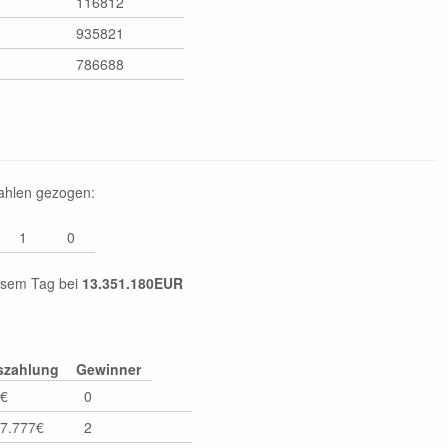
116812
935821
786688
ahlen gezogen:
1
0
iesem Tag bei
13.351.180EUR
szahlung
Gewinner
€
0
7.777€
2