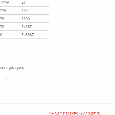
.777€
47
77€
362
7€
3390
7€
34357
€
348967
ahlen gezogen:
7
lll➤ Samstagslotto (26.10.2013)