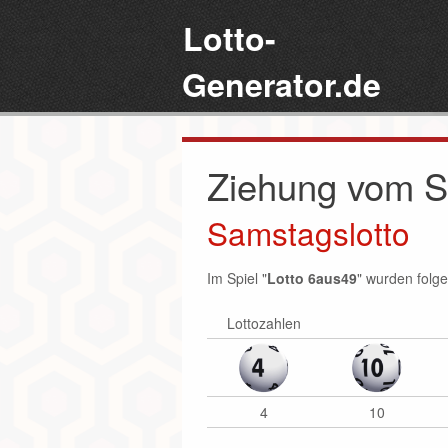
Lotto-
Generator.de
Ziehung vom S
Samstagslotto
Im Spiel "
Lotto 6aus49
" wurden folg
Lottozahlen
4
10