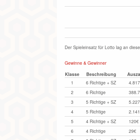
Der Spieleinsatz für Lotto lag an die
Gewinne & Gewinner
Klasse
Beschreibung
Ausza
1
6 Richtige + SZ
4.817
2
6 Richtige
388.
3
5 Richtige + SZ
5.22
4
5 Richtige
2.14
5
4 Richtige + SZ
120€
6
4 Richtige
29€