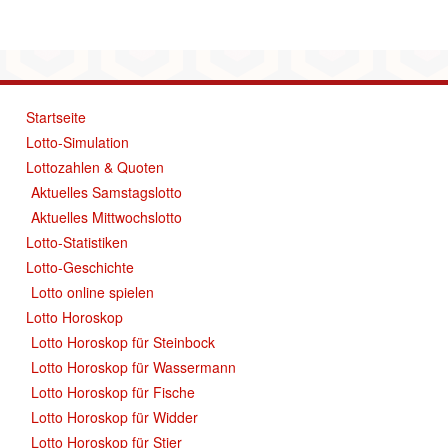
Startseite
Lotto-Simulation
Lottozahlen & Quoten
Aktuelles Samstagslotto
Aktuelles Mittwochslotto
Lotto-Statistiken
Lotto-Geschichte
Lotto online spielen
Lotto Horoskop
Lotto Horoskop für Steinbock
Lotto Horoskop für Wassermann
Lotto Horoskop für Fische
Lotto Horoskop für Widder
Lotto Horoskop für Stier