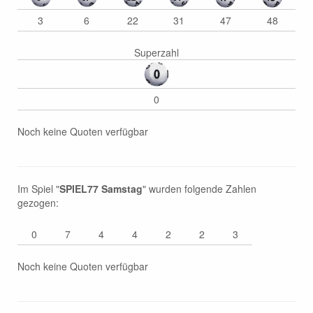
LOTTO HOROSKOP
3
6
22
31
47
48
Lotto Horoskop für Steinbock
Superzahl
Lotto Horoskop für Wassermann
0
Lotto Horoskop für Fische
Lotto Horoskop für Widder
Noch keine Quoten verfügbar
Lotto Horoskop für Stier
Lotto Horoskop für Zwillinge
Im Spiel "
SPIEL77 Samstag
" wurden folgende Zahlen
gezogen:
Lotto Horoskop für Krebs
0
7
4
4
2
2
3
Lotto Horoskop für Löwe
Noch keine Quoten verfügbar
Lotto Horoskop für Jungfrau
Lotto Horoskop für Waage