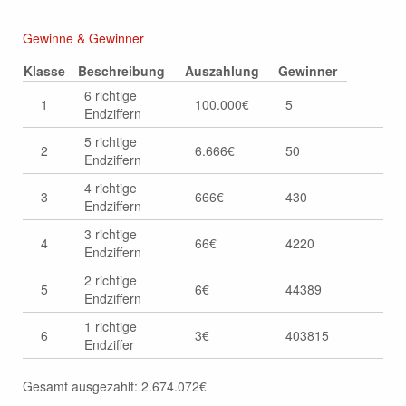
Gewinne & Gewinner
Klasse
Beschreibung
Auszahlung
Gewinner
6 richtige
1
100.000€
5
Endziffern
5 richtige
2
6.666€
50
Endziffern
4 richtige
3
666€
430
Endziffern
3 richtige
4
66€
4220
Endziffern
2 richtige
5
6€
44389
Endziffern
1 richtige
6
3€
403815
Endziffer
Gesamt ausgezahlt: 2.674.072€