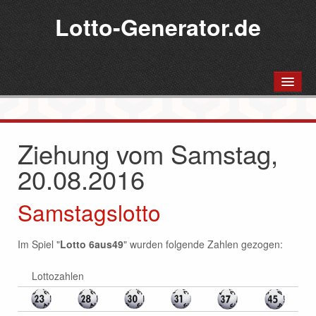
Lotto-Generator.de
STARTSEITE
LOTTO-SIMULATION
Ziehung vom Samstag,
LOTTOZAHLEN & QUOTEN
20.08.2016
Aktuelles Samstagslotto
Samstagslotto
Aktuelles Mittwochslotto
LOTTO-STATISTIKEN
Im Spiel "
Lotto 6aus49
" wurden folgende Zahlen gezogen:
LOTTO-GESCHICHTE
Lottozahlen
Lotto online spielen