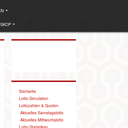
EN
OSKOP
Startseite
Lotto-Simulation
Lottozahlen & Quoten
Aktuelles Samstagslotto
Aktuelles Mittwochslotto
Lotto-Statistiken