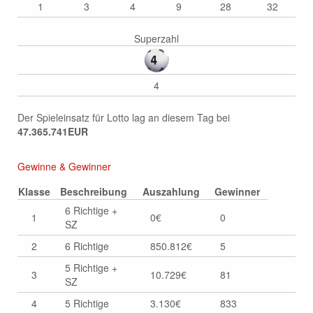
1
3
4
9
28
32
LOTTO HOROSKOP
Superzahl
Lotto Horoskop für Steinbock
Lotto Horoskop für Wassermann
4
Lotto Horoskop für Fische
Der Spieleinsatz für Lotto lag an diesem Tag bei
Lotto Horoskop für Widder
47.365.741EUR
Lotto Horoskop für Stier
Gewinne & Gewinner
Lotto Horoskop für Zwillinge
Klasse
Beschreibung
Auszahlung
Gewinner
6 Richtige +
Lotto Horoskop für Krebs
1
0€
0
SZ
Lotto Horoskop für Löwe
2
6 Richtige
850.812€
5
5 Richtige +
Lotto Horoskop für Jungfrau
3
10.729€
81
SZ
Lotto Horoskop für Waage
4
5 Richtige
3.130€
833