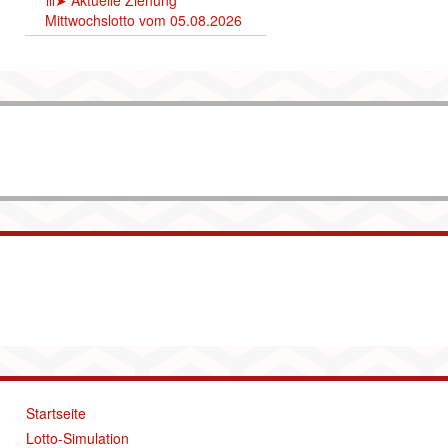
lll➤ Aktuelle Ziehung
Mittwochslotto vom 05.08.2026
Startseite
Lotto-Simulation