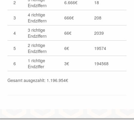
2
6.666€
18
Endziffern
4 richtige
3
666€
208
Endziffern
3 richtige
4
66€
2039
Endziffern
2 richtige
5
6€
19574
Endziffern
1 richtige
6
3€
194568
Endziffer
Gesamt ausgezahlt: 1.196.954€