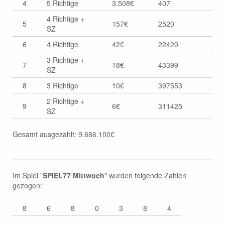
4
5 Richtige
3.508€
407
Lotto Horoskop für Skorpion
4 Richtige +
5
157€
2520
SZ
Lotto Horoskop für Schütze
6
4 Richtige
42€
22420
3 Richtige +
7
18€
43399
SZ
8
3 Richtige
10€
397553
2 Richtige +
9
6€
311425
SZ
Gesamt ausgezahlt: 9.686.100€
Im Spiel "
SPIEL77 Mittwoch
" wurden folgende Zahlen
gezogen:
8
6
8
0
3
8
4