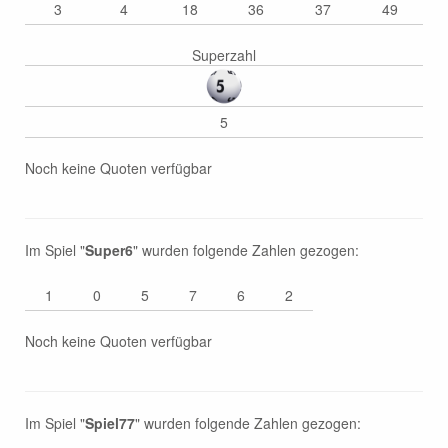
3
4
18
36
37
49
LOTTO HOROSKOP
Superzahl
Lotto Horoskop für Steinbock
Lotto Horoskop für Wassermann
5
Lotto Horoskop für Fische
Noch keine Quoten verfügbar
Lotto Horoskop für Widder
Lotto Horoskop für Stier
Im Spiel "
Super6
" wurden folgende Zahlen gezogen:
Lotto Horoskop für Zwillinge
1
0
5
7
6
2
Lotto Horoskop für Krebs
Noch keine Quoten verfügbar
Lotto Horoskop für Löwe
Lotto Horoskop für Jungfrau
Im Spiel "
Spiel77
" wurden folgende Zahlen gezogen:
Lotto Horoskop für Waage