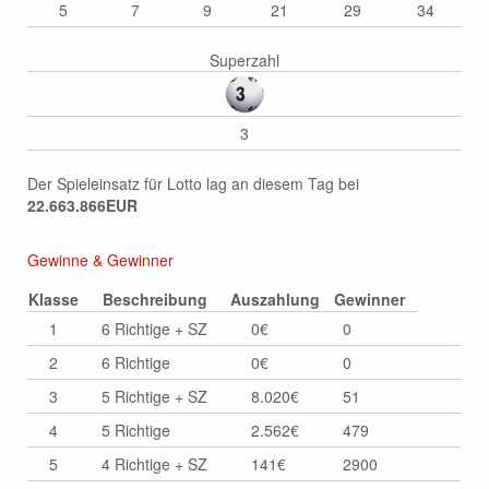
5
7
9
21
29
34
LOTTO HOROSKOP
Superzahl
Lotto Horoskop für Steinbock
Lotto Horoskop für Wassermann
3
Lotto Horoskop für Fische
Der Spieleinsatz für Lotto lag an diesem Tag bei
Lotto Horoskop für Widder
22.663.866EUR
Lotto Horoskop für Stier
Gewinne & Gewinner
Lotto Horoskop für Zwillinge
Klasse
Beschreibung
Auszahlung
Gewinner
1
6 Richtige + SZ
0€
0
Lotto Horoskop für Krebs
2
6 Richtige
0€
0
Lotto Horoskop für Löwe
3
5 Richtige + SZ
8.020€
51
Lotto Horoskop für Jungfrau
4
5 Richtige
2.562€
479
5
4 Richtige + SZ
141€
2900
Lotto Horoskop für Waage