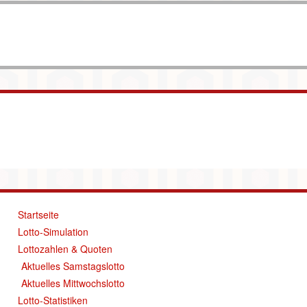
Startseite
Lotto-Simulation
Lottozahlen & Quoten
Aktuelles Samstagslotto
Aktuelles Mittwochslotto
Lotto-Statistiken