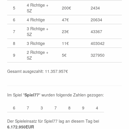
4 Richtige +
Lotto Horoskop für Skorpion
5
200€
2434
SZ
Lotto Horoskop für Schütze
6
4 Richtige
47€
20634
3 Richtige +
7
23€
43367
SZ
8
3 Richtige
11€
403042
2 Richtige +
9
5€
327950
SZ
Gesamt ausgezahlt: 11.357.957€
Im Spiel "
Spiel77
" wurden folgende Zahlen gezogen:
6
7
3
7
8
9
4
Der Spieleinsatz für Spiel77 lag an diesem Tag bei
6.172.950EUR