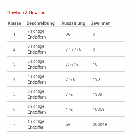
Gewinne & Gewinner
Klasse
Beschreibung
Auszahlung
Gewinner
7 richtige
1
0€
0
Endziffern
6 richtige
2
77.777€
0
Endziffern
5 richtige
3
7.777€
10
Endziffern
4 richtige
4
777€
190
Endziffern
3 richtige
5
77€
1939
Endziffern
2 richtige
6
17€
18859
Endziffern
1 richtige
7
5€
206049
Endziffer