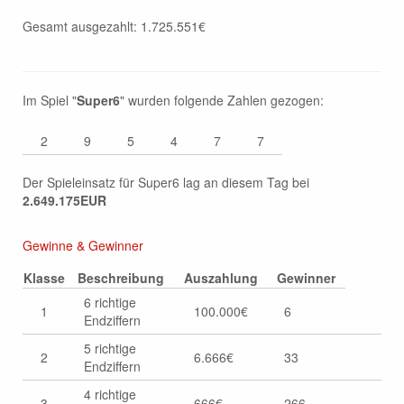
Gesamt ausgezahlt: 1.725.551€
Im Spiel "
Super6
" wurden folgende Zahlen gezogen:
2
9
5
4
7
7
Der Spieleinsatz für Super6 lag an diesem Tag bei
2.649.175EUR
Gewinne & Gewinner
Klasse
Beschreibung
Auszahlung
Gewinner
6 richtige
1
100.000€
6
Endziffern
5 richtige
2
6.666€
33
Endziffern
4 richtige
3
666€
266