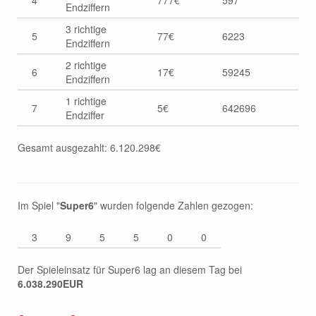
4
777€
597
Endziffern
3 richtige
5
77€
6223
Endziffern
2 richtige
6
17€
59245
Endziffern
1 richtige
7
5€
642696
Endziffer
Gesamt ausgezahlt: 6.120.298€
Im Spiel "
Super6
" wurden folgende Zahlen gezogen:
3
9
5
5
0
0
Der Spieleinsatz für Super6 lag an diesem Tag bei
6.038.290EUR