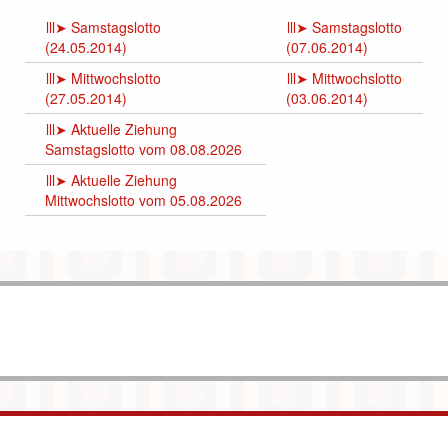
lll➤ Samstagslotto
lll➤ Samstagslotto
(24.05.2014)
(07.06.2014)
lll➤ Mittwochslotto
lll➤ Mittwochslotto
(27.05.2014)
(03.06.2014)
lll➤ Aktuelle Ziehung
Samstagslotto vom 08.08.2026
lll➤ Aktuelle Ziehung
Mittwochslotto vom 05.08.2026